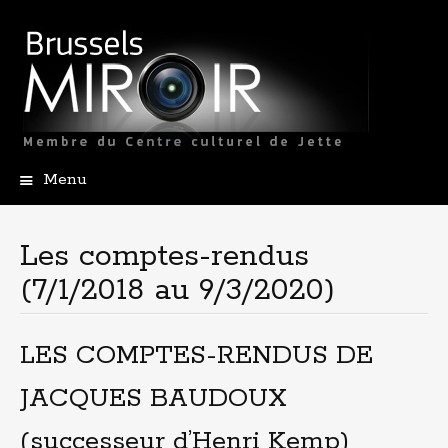
Menu
A
l
l
Les comptes-rendus
e
(7/1/2018 au 9/3/2020)
r
a
u
c
LES COMPTES-RENDUS DE
o
n
JACQUES BAUDOUX
t
e
(successeur d’Henri Kemp)