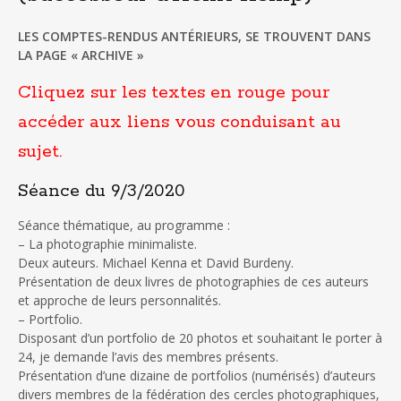
n
u
LES COMPTES-RENDUS ANTÉRIEURS, SE TROUVENT DANS
p
LA PAGE « ARCHIVE »
r
i
Cliquez sur les textes en rouge pour
n
c
accéder aux liens vous conduisant au
i
sujet.
p
a
Séance du 9/3/2020
l
Séance thématique, au programme :
– La photographie minimaliste.
Deux auteurs. Michael Kenna et David Burdeny.
Présentation de deux livres de photographies de ces auteurs
et approche de leurs personnalités.
– Portfolio.
Disposant d’un portfolio de 20 photos et souhaitant le porter à
24, je demande l’avis des membres présents.
Présentation d’une dizaine de portfolios (numérisés) d’auteurs
divers membres de la fédération des cercles photographiques,